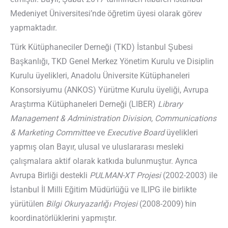
Medeniyet Üniversitesi’nde öğretim üyesi olarak görev
yapmaktadır.
Türk Kütüphaneciler Derneği (TKD) İstanbul Şubesi
Başkanlığı, TKD Genel Merkez Yönetim Kurulu ve Disiplin
Kurulu üyelikleri, Anadolu Üniversite Kütüphaneleri
Konsorsiyumu (ANKOS) Yürütme Kurulu üyeliği, Avrupa
Araştırma Kütüphaneleri Derneği (LIBER)
Library
Management & Administration Division
,
Communications
& Marketing Committee
ve
Executive Board
üyelikleri
yapmış olan Bayır, ulusal ve uluslararası mesleki
çalışmalara aktif olarak katkıda bulunmuştur. Ayrıca
Avrupa Birliği destekli
PULMAN-XT Projesi
(2002-2003) ile
İstanbul İl Milli Eğitim Müdürlüğü ve ILIPG ile birlikte
yürütülen
Bilgi Okuryazarlığı Projesi
(2008-2009)
’
nin
koordinatörlüklerini yapmıştır.